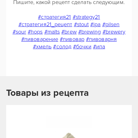
Пишите, какой рецепт сделать следующим.
#стратегия21
#strategy21
#стратегия21_рецепт
#stout
#ipa
#pilsen
#sour
#hops
#malts
#brew
#brewing
#brewery
#пивоварение
#пивовар
#пивоварня
#хмель
#солод
#бочки
#ипа
Товары из рецепта