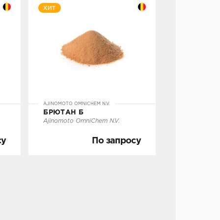
ХИТ
су
По запросу
Под заказ
AJINOMOTO OMNICHEM N.V.
Е
БРЮТАН Б
УТОЧНИТЬ НАЛИЧИЕ
Ajinomoto OmniChem N.V.
су
По запросу