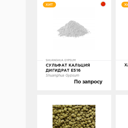
ХИТ
Х
П
По запросу
Под заказ
SHUANGHUA GYPSUM
Х
СУЛЬФАТ КАЛЬЦИЯ
ДИГИДРАТ Е516
УТОЧНИТЬ НАЛИЧИЕ
Shuanghua Gypsum
По запросу